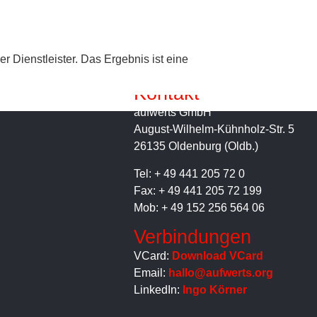
en
Dienst­leister. Das Ergebnis ist eine
Kontakt
auf­werts GmbH
August-Wilhelm-Kühnholz-Str. 5
26135 Olden­burg (Oldb.)
Tel: + 49 441 205 72 0
Fax: + 49 441 205 72 199
Mob: + 49 152 256 564 06
Verbindungen
VCard:
Down­load VCard
Email:
hallo@aufwerts.org
LinkedIn:
Ingo Kör­ner