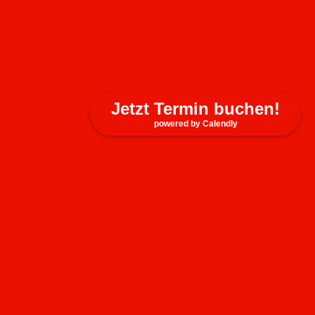
Jetzt Termin buchen!
powered by Calendly
Kontakt
auf­werts GmbH
August-Wilhelm-Kühnholz-Str. 5
26135 Olden­burg (Oldb.)
Tel: + 49 441 205 72 0
Fax: + 49 441 205 72 199
Mob: + 49 152 256 564 06