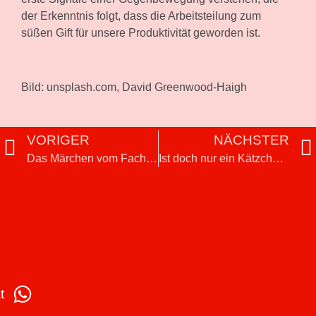
der Erkenntnis folgt, dass die Arbeitsteilung zum
süßen Gift für unsere Produktivität geworden ist.
Bild: unsplash.com, David Greenwood-Haigh
VORIGER
NÄCHSTER
Das Märchen vom Fachkräftemangel
Ist doch nur ein Kätzchen – aus der Krise lernen
t