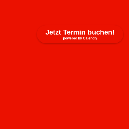
Jetzt Termin buchen!
powered by Calendly
Kontakt
auf­werts GmbH
August-Wilhelm-Kühnholz-Str. 5
26135 Olden­burg (Oldb.)
Tel: + 49 441 205 72 0
Fax: + 49 441 205 72 199
Mob: + 49 152 256 564 06
Verbindungen
VCard:
Down­load VCard