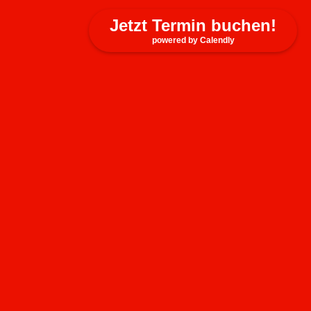
Jetzt Termin buchen!
powered by Calendly
Kontakt
auf­werts GmbH
August-Wilhelm-Kühnholz-Str. 5
26135 Olden­burg (Oldb.)
Tel: + 49 441 205 72 0
Fax: + 49 441 205 72 199
Mob: + 49 152 256 564 06
Verbindungen
VCard:
Down­load VCard
Email:
hallo@aufwerts.org
LinkedIn:
Ingo Kör­ner